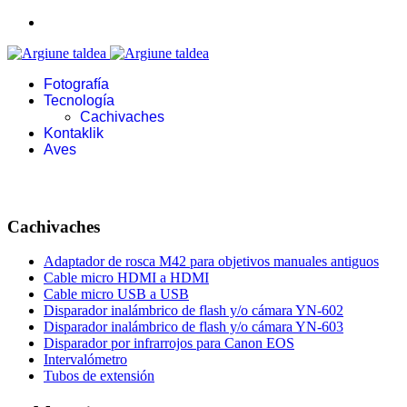
Fotografía
Tecnología
Cachivaches
Kontaklik
Aves
Cachivaches
Adaptador de rosca M42 para objetivos manuales antiguos
Cable micro HDMI a HDMI
Cable micro USB a USB
Disparador inalámbrico de flash y/o cámara YN-602
Disparador inalámbrico de flash y/o cámara YN-603
Disparador por infrarrojos para Canon EOS
Intervalómetro
Tubos de extensión